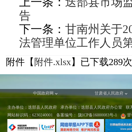
上一条：
迭部县市场
告
下一条：
甘南州关于2
法管理单位工作人员
附件【
附件.xlsx
】已下载
289
中国政府网
甘肃省人民政府
主办单位：迭部县人民政府 承办单位：迭部县人民政府办公室
联
网站标识码：6230240001
备案编号：
陇ICP备16000083号-1
甘