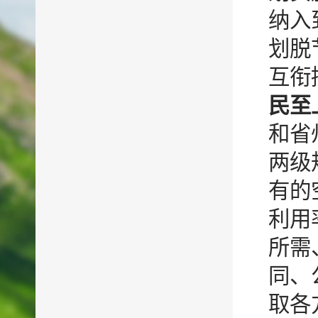
纳入
划脱
互衔
民至
和省
两级
有的
利用
所需
同、
取各