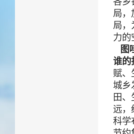
各乡
局，
局，
力的
图哇
谁的
赋、
城乡
田、
远，
科学
节约