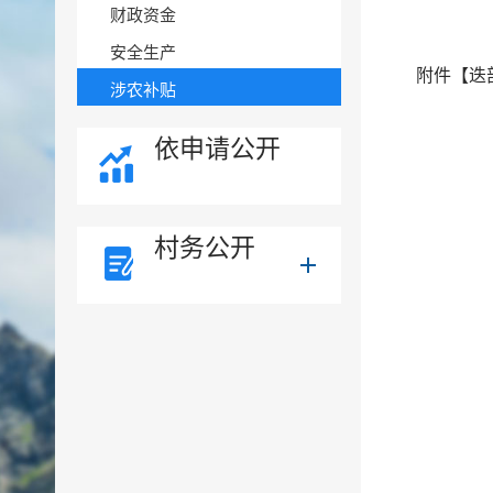
财政资金
安全生产
附件【
迭
涉农补贴
依申请公开
村务公开