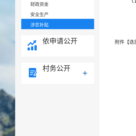
（
财政资金
安全生产
涉农补贴
依申请公开
附件【
迭
村务公开