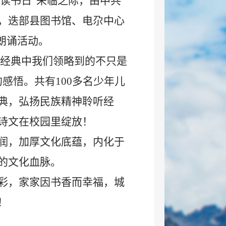
界读书日“来临之际，由中共
，迭部县图书馆、电尕中心
朗诵活动。
从经典中我们领略到的不只是
感悟。共有100多名少年儿
典，弘扬民族精神聆听经
诗文在校园里绽放！
润，加厚文化底蕴，内化于
的文化血脉。
彩，家家因书香而幸福，城
！