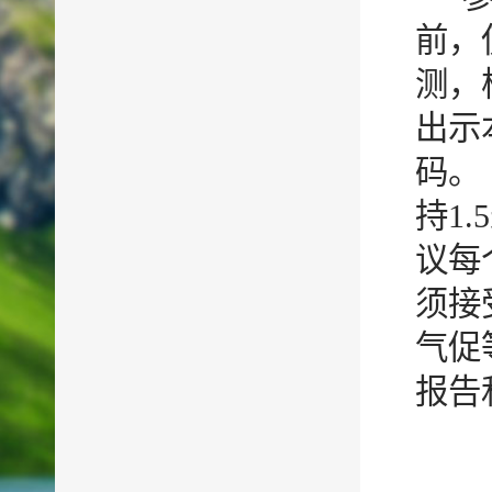
前，
测，
出示
码。
持1
议每
须接
气促
报告