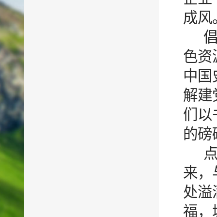
成风
色资
中国
解建
们以
的磅
来，
处溢
福，