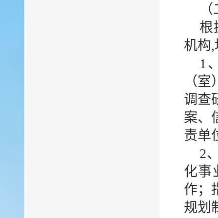
（
根
机构
1
（室
调查
案、
责单
2
化事
作；
规划