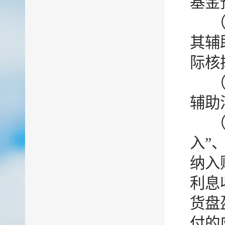
基金
其辅
际核
辅助
入”
纳入
利息
货盘
付的