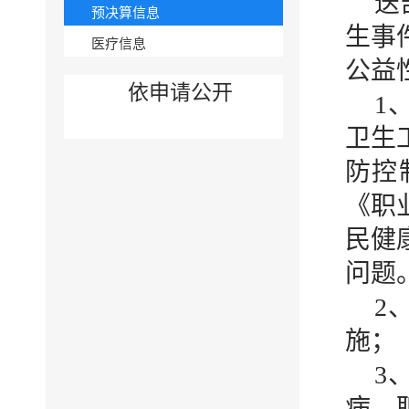
迭
预决算信息
生事
医疗信息
公益
依申请公开
1
卫生
防控
《职
民健
问题
2
施；
3
病、