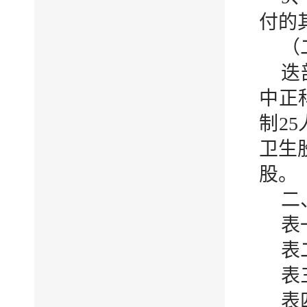
付的
（
迭
中正
制2
卫生
股。
二
表
表
表
表