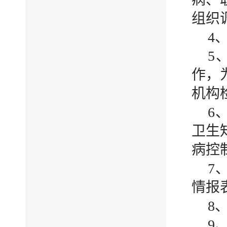
组织
4
5
作，
机构
6
卫生
病控
7
情报
8
9