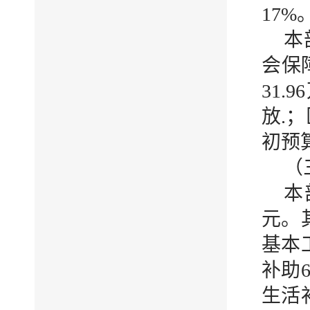
17
本
会保
31
放.
初预
（
本
元。
基本工
补助6
生活