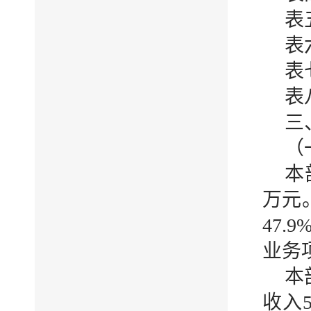
表
表
表
表
三
（
本
万元
47.
业务
本
收入5