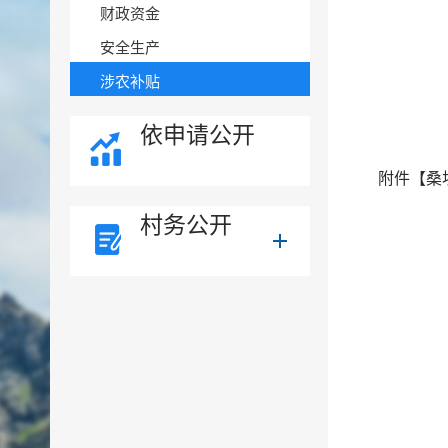
财政资金
安全生产
涉农补贴
依申请公开
附件【
桑
村务公开