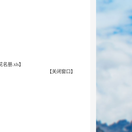
册.xls
】
【
关闭窗口
】