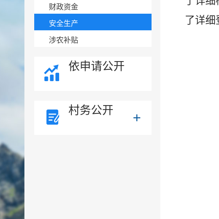
了详细
财政资金
了详细
安全生产
涉农补贴
依申请公开
村务公开