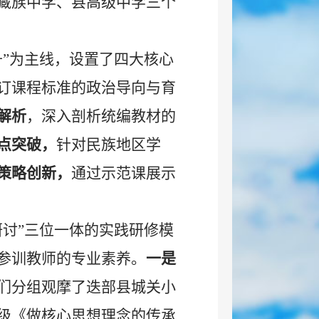
藏族中学、县高级中学三个
升”为主线，设置了四大核心
订课程标准的政治导向与育
解析
，深入剖析统编教材的
点突破
，
针对民族地区学
策略创新
，
通过示范课展示
研讨”三位一体的实践研修模
参训教师的专业素养。
一是
们分组观摩了迭部县城关小
级《做核心思想理念的传承