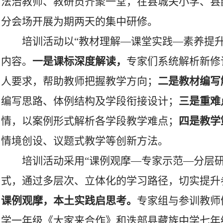
法治教师、教研员齐聚一堂，在县城关小学、县
分会场开展为期两天的集中研修。
培训活动以“教材理解—课堂实践—素养提
内容。
一是
课标深度解读
，
专家们系统解析新修
人要求，帮助教师把握教学方向；
二是
教材编写
编写思路、体例结构及学段衔接设计；
三是
重难
情，以案例形式解析各学段教学难点；
四是
教学
情境创设、议题式教学等创新方法。
培训活动采用“课例观摩—专家示范—分层
式，通过多层次、立体化的学习路径，切实提升
课例观摩
，
本土实践
启
思考
。
专家组与参训教师
学一年级《大家来合作》和迭部县藏族中学七年