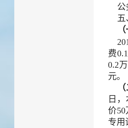
公
五
（
2
费0
0.
元。
（
日，
价5
专用