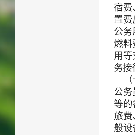
宿费
置费
公务
燃料
用等
务接
（
公务
等的
旅费
般设