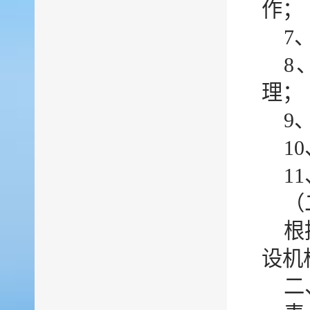
作；
7
8
理；
9
1
1
（
根
设机
二