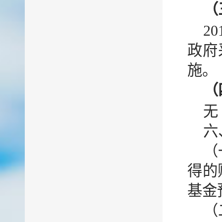
（
2
政府
施。
（
无
六
（
得的
基金
（