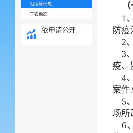
（
预决算信息
三农动态
1
防疫
依申请公开
2
3
疫、
4
案件
5
场所
6