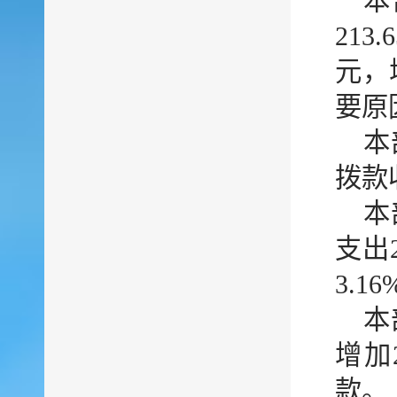
本
213
元，
要原
本
拨款收
本
支出2
3.1
本
增加
款。