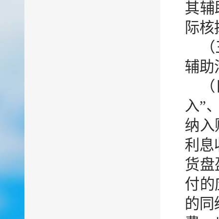
其辅
际核
（
辅助
（
入”
纳入
利息
货盘
付的
的同