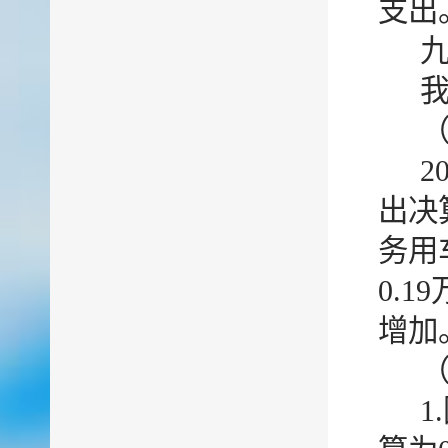
支出
2
出决
务用
0.
增加
1