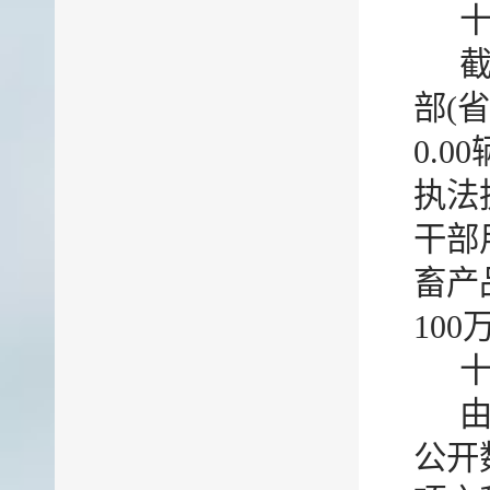
截
部(
0.0
执法
干部
畜产
100
公开