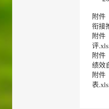
附件
衔接
附件
评.xls
附件
绩效自
附件
表.xls