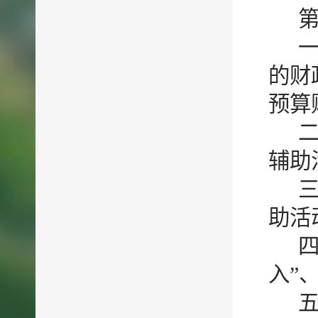
的财
预算
辅助
助活
四
入”