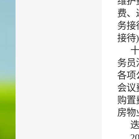
维护
费、
务接
接待
务员
各项
会议
购置
房物
2