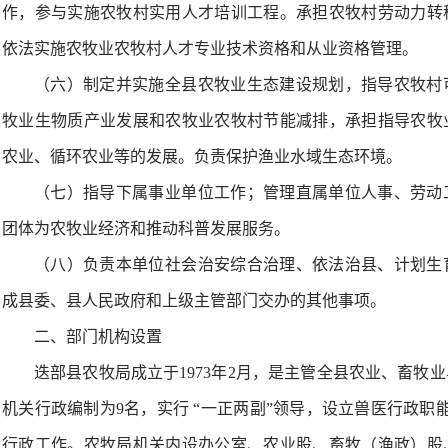
作，参与实施农牧村实用人才培训工程。承担农牧村劳动力转
依法实施农牧业农牧村人才专业技术资格和从业资格管理。
（六）制定并实施全县农牧业生态建设规划，指导农牧村
牧业生物质产业发展和农牧业农牧村节能减排，承担指导农牧
农业、循环农业等的发展。负责保护渔业水域生态环境。
（七）指导下属事业单位工作；管理直属单位人事、劳动
团体为农牧业经济和推动科普发展服务。
（八）负责本单位社会治安综合治理、依法治县、计划生
成县委、县人民政府和上级主管部门交办的其他事项。
二、部门机构设置
迭部县农牧局成立于1973年2月，是主管全县农业、畜牧
机关行政编制为9名，实行 “一正两副”领导，设立兽医行政职
行政工作。农牧局机关内设办公室、农业股、畜牧（渔政）股