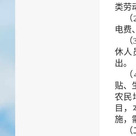
类劳
（
电费
（
休人
出。
（
贴、
农民
目，
施，
（