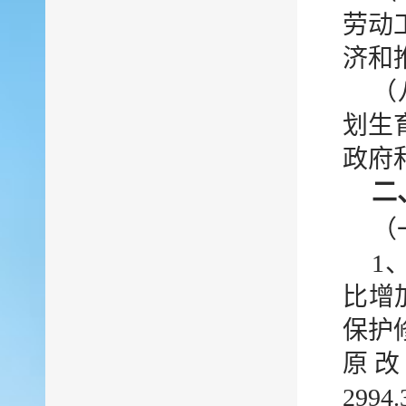
劳动
济和
（
划生
政府
二
（
1
比增加
保护
原
29