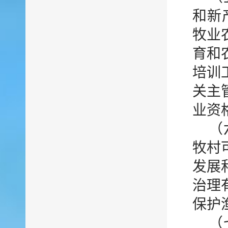
和新
牧业
育和
培训
关主
业资
（
牧村
发展
治理
保护
（