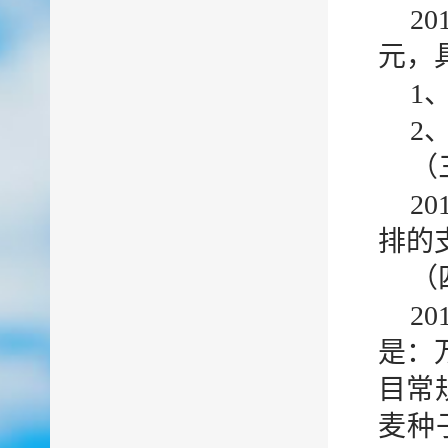
2
元，
1
2
（
2
排的
（
2
是：
目常
麦种