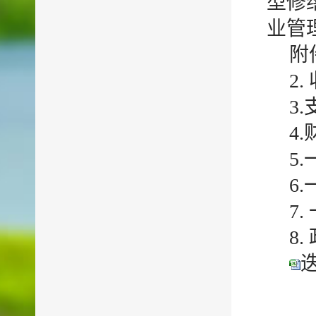
型修
业管
附
2
3
4
5
6
7
8
迭