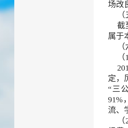
场改良
（
截
属于
（
（
2
定，
“三
91
流、
（