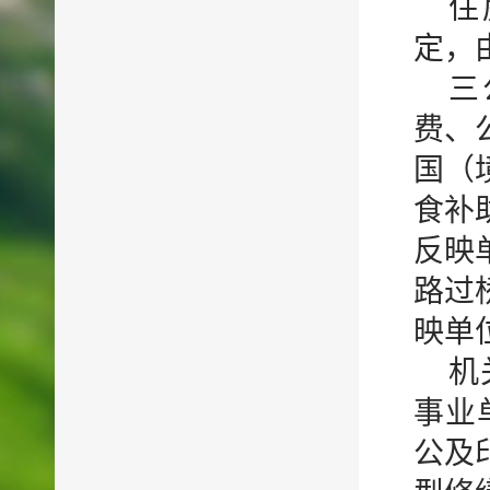
住
定，
三
费、
国（
食补
反映
路过
映单
机
事业
公及