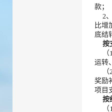
款；
2
比增加
底结
按
（
运转
（
奖励
项目
按
（