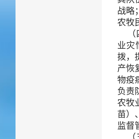
战略
农牧
（
业灾
拨，
产恢
物疫
负责
农牧
苗）
监督
（