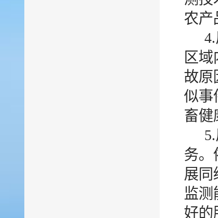
农产
区域
故原
似事
畜健
务。
展同
监测
好的