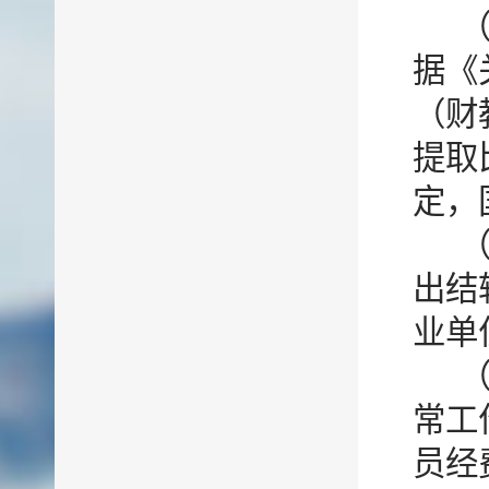
据《
（财
提取
定，
出结
业单
常工
员经