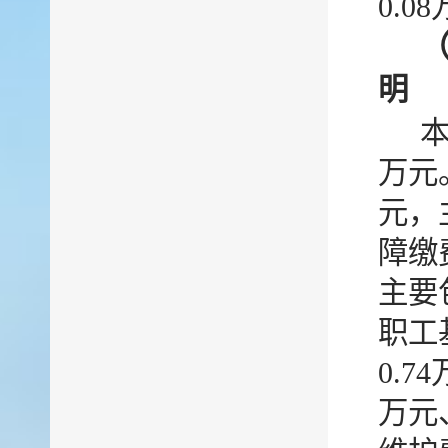
0.0
明
本
万元
元，
障缴
主要
职工
0.
万元