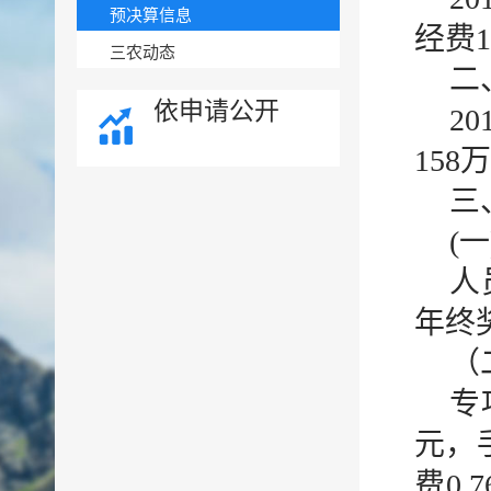
预决算信息
经费
三农动态
二
依申请公开
2
15
三
(
人
年终
（
专
元，手
费0.