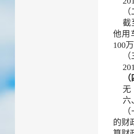
2
（
截
他用
10
（
2
（
无
六
（
的财
算财