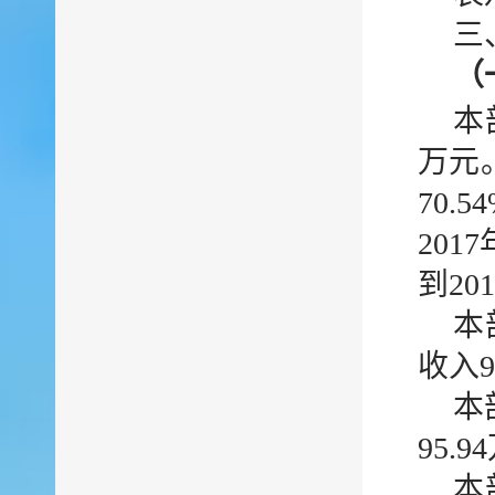
三
（
本
万元
70.
201
到20
本
收入9
本
95.
本