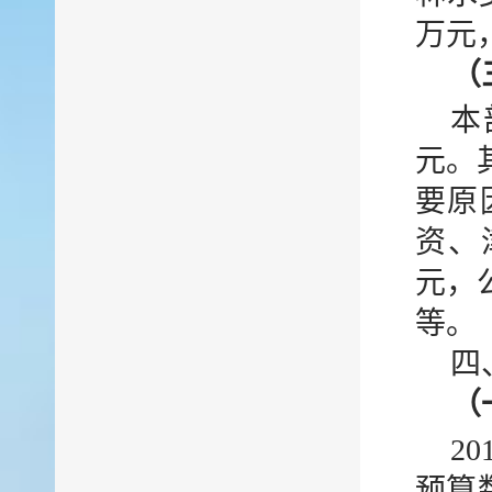
万元
（
本
元。
要原
资、
元，
等。
四
（
2
预算