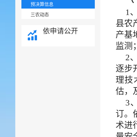
预决算信息
1
三农动态
县农
依申请公开
产基
监测
2
逐步
理技
估，
3
订。
术进
量安